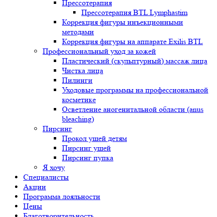
Прессотерапия
Прессотерапия BTL Lymphastim
Коррекция фигуры инъекционными
методами
Коррекция фигуры на аппарате Exilis BTL
Профессиональный уход за кожей
Пластический (скульптурный) массаж лица
Чистка лица
Пилинги
Уходовые программы на профессиональной
косметике
Осветление аногенитальной области (anus
bleaching)
Пирсинг
Прокол ушей детям
Пирсинг ушей
Пирсинг пупка
Я хочу
Специалисты
Акции
Программа лояльности
Цены
Благотворительность