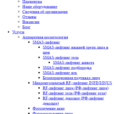
Пациентам
Наше оборудование
Сведения об организации
Отзывы
Вакансии
Блог
Услуги
Аппаратная косметология
SMAS-лифтинг
SMAS-лифтинг нижней трети лица и
шеи
SMAS-лифтинг тела
SMAS-лифтинг живота
SMAS-лифтинг подбородка
SMAS-лифтинг век
Безоперационная подтяжка лица
Микроигольчатый RF–лифтинг INFINI/INUS
RF-лифтинг лица (РФ-лифтинг лица)
RF-лифтинг тела (РФ-лифтинг тела)
RF-лифтинг декольте (РФ-лифтинг
декольте)
Фотолечение акне
Фотоомоложение лица