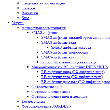
Сведения об организации
Отзывы
Вакансии
Блог
Услуги
Аппаратная косметология
SMAS-лифтинг
SMAS-лифтинг нижней трети лица и ш
SMAS-лифтинг тела
SMAS-лифтинг живота
SMAS-лифтинг подбородка
SMAS-лифтинг век
Безоперационная подтяжка лица
Микроигольчатый RF–лифтинг INFINI/INUS
RF-лифтинг лица (РФ-лифтинг лица)
RF-лифтинг тела (РФ-лифтинг тела)
RF-лифтинг декольте (РФ-лифтинг декол
Фотолечение акне
Фотоомоложение лица
Фотоомоложение шеи и декольте
Косметология
Фотоомоложение NORDLYS