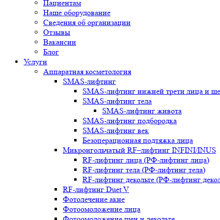
Пациентам
Наше оборудование
Сведения об организации
Отзывы
Вакансии
Блог
Услуги
Аппаратная косметология
SMAS-лифтинг
SMAS-лифтинг нижней трети лица и ш
SMAS-лифтинг тела
SMAS-лифтинг живота
SMAS-лифтинг подбородка
SMAS-лифтинг век
Безоперационная подтяжка лица
Микроигольчатый RF–лифтинг INFINI/INUS
RF-лифтинг лица (РФ-лифтинг лица)
RF-лифтинг тела (РФ-лифтинг тела)
RF-лифтинг декольте (РФ-лифтинг декол
RF-лифтинг Duet V
Фотолечение акне
Фотоомоложение лица
Фотоомоложение шеи и декольте