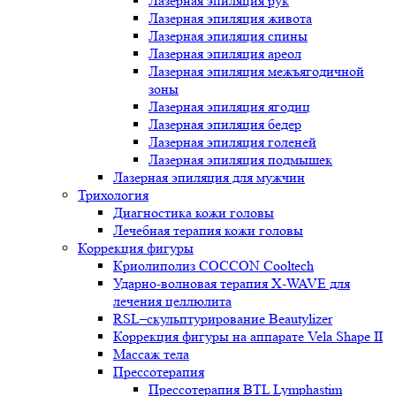
Лазерная эпиляция рук
Лазерная эпиляция живота
Лазерная эпиляция спины
Лазерная эпиляция ареол
Лазерная эпиляция межъягодичной
зоны
Лазерная эпиляция ягодиц
Лазерная эпиляция бедер
Лазерная эпиляция голеней
Лазерная эпиляция подмышек
Лазерная эпиляция для мужчин
Трихология
Диагностика кожи головы
Лечебная терапия кожи головы
Коррекция фигуры
Криолиполиз COCCON Cooltech
Ударно-волновая терапия X-WAVE для
лечения целлюлита
RSL–скульптурирование Beautylizer
Коррекция фигуры на аппарате Vela Shape II
Массаж тела
Прессотерапия
Прессотерапия BTL Lymphastim