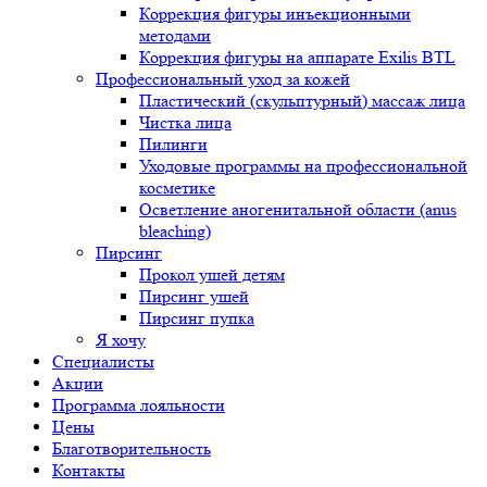
Коррекция фигуры инъекционными
методами
Коррекция фигуры на аппарате Exilis BTL
Профессиональный уход за кожей
Пластический (скульптурный) массаж лица
Чистка лица
Пилинги
Уходовые программы на профессиональной
косметике
Осветление аногенитальной области (anus
bleaching)
Пирсинг
Прокол ушей детям
Пирсинг ушей
Пирсинг пупка
Я хочу
Специалисты
Акции
Программа лояльности
Цены
Благотворительность
Контакты