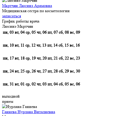
Мкртчян Люсинэ Арамовна
Медицинская сестра по косметологии
записаться
График работы врача
Люсинэ Мкртчян
пн, 03
вт, 04
ср, 05
чт, 06
пт, 07
сб, 08
вс, 09
пн, 10
вт, 11
ср, 12
чт, 13
пт, 14
сб, 15
вс, 16
пн, 17
вт, 18
ср, 19
чт, 20
пт, 21
сб, 22
вс, 23
пн, 24
вт, 25
ср, 26
чт, 27
пт, 28
сб, 29
вс, 30
пн, 31
вт, 01
ср, 02
чт, 03
пт, 04
сб, 05
вс, 06
выходной
прием
Ганиева Нурлана Виталиевна