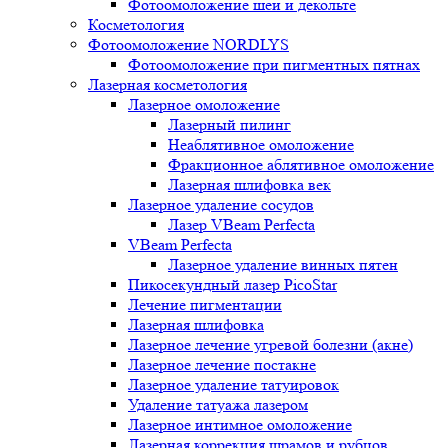
Фотоомоложение шеи и декольте
Косметология
Фотоомоложение NORDLYS
Фотоомоложение при пигментных пятнах
Лазерная косметология
Лазерное омоложение
Лазерный пилинг
Неаблятивное омоложение
Фракционное аблятивное омоложение
Лазерная шлифовка век
Лазерное удаление сосудов
Лазер VBeam Perfecta
VBeam Perfecta
Лазерное удаление винных пятен
Пикосекундный лазер PicoStar
Лечение пигментации
Лазерная шлифовка
Лазерное лечение угревой болезни (акне)
Лазерное лечение постакне
Лазерное удаление татуировок
Удаление татуажа лазером
Лазерное интимное омоложение
Лазерная коррекция шрамов и рубцов