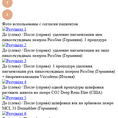
Фото использованы с согласия пациентов
До (слева) / После (справа): удаление пигментации щек
пикосекундным лазером PicoStar (Германия), 1 процедура
До (слева) / После (справа): удаление пигментации на лице
пикосекундным лазером PicoStar (Германия)
До (слева) / После (справа): 1 процедура удаления
пигментации рук пикосекундным лазером PicoStar (Германия)
+ биоревитализация Viscoderm (Италия)
До (слева) / После (справа) одной процедуры шлифовки
растяжек живота на лазере CO2 Deep Renu Elite (США)
До (слева) / После (справа) шлифовки век на эрбиевом лазере
MCL 31 Dermablate (Германия)