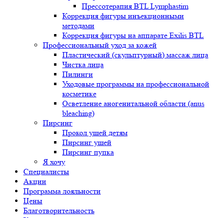
Прессотерапия BTL Lymphastim
Коррекция фигуры инъекционными
методами
Коррекция фигуры на аппарате Exilis BTL
Профессиональный уход за кожей
Пластический (скульптурный) массаж лица
Чистка лица
Пилинги
Уходовые программы на профессиональной
косметике
Осветление аногенитальной области (anus
bleaching)
Пирсинг
Прокол ушей детям
Пирсинг ушей
Пирсинг пупка
Я хочу
Специалисты
Акции
Программа лояльности
Цены
Благотворительность