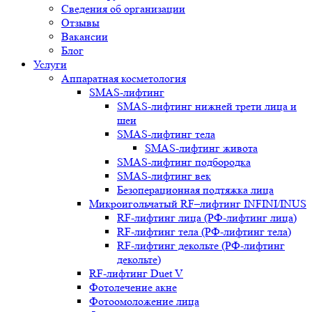
Сведения об организации
Отзывы
Вакансии
Блог
Услуги
Аппаратная косметология
SMAS-лифтинг
SMAS-лифтинг нижней трети лица и
шеи
SMAS-лифтинг тела
SMAS-лифтинг живота
SMAS-лифтинг подбородка
SMAS-лифтинг век
Безоперационная подтяжка лица
Микроигольчатый RF–лифтинг INFINI/INUS
RF-лифтинг лица (РФ-лифтинг лица)
RF-лифтинг тела (РФ-лифтинг тела)
RF-лифтинг декольте (РФ-лифтинг
декольте)
RF-лифтинг Duet V
Фотолечение акне
Фотоомоложение лица