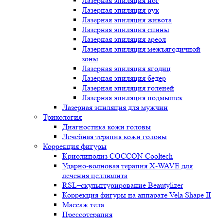
Лазерная эпиляция ног
Лазерная эпиляция рук
Лазерная эпиляция живота
Лазерная эпиляция спины
Лазерная эпиляция ареол
Лазерная эпиляция межъягодичной
зоны
Лазерная эпиляция ягодиц
Лазерная эпиляция бедер
Лазерная эпиляция голеней
Лазерная эпиляция подмышек
Лазерная эпиляция для мужчин
Трихология
Диагностика кожи головы
Лечебная терапия кожи головы
Коррекция фигуры
Криолиполиз COCCON Cooltech
Ударно-волновая терапия X-WAVE для
лечения целлюлита
RSL–скульптурирование Beautylizer
Коррекция фигуры на аппарате Vela Shape II
Массаж тела
Прессотерапия