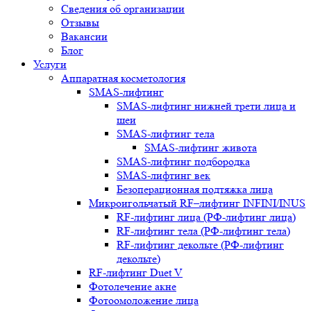
Сведения об организации
Отзывы
Вакансии
Блог
Услуги
Аппаратная косметология
SMAS-лифтинг
SMAS-лифтинг нижней трети лица и
шеи
SMAS-лифтинг тела
SMAS-лифтинг живота
SMAS-лифтинг подбородка
SMAS-лифтинг век
Безоперационная подтяжка лица
Микроигольчатый RF–лифтинг INFINI/INUS
RF-лифтинг лица (РФ-лифтинг лица)
RF-лифтинг тела (РФ-лифтинг тела)
RF-лифтинг декольте (РФ-лифтинг
декольте)
RF-лифтинг Duet V
Фотолечение акне
Фотоомоложение лица