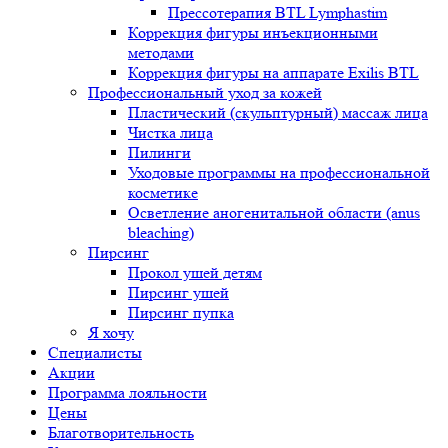
Прессотерапия BTL Lymphastim
Коррекция фигуры инъекционными
методами
Коррекция фигуры на аппарате Exilis BTL
Профессиональный уход за кожей
Пластический (скульптурный) массаж лица
Чистка лица
Пилинги
Уходовые программы на профессиональной
косметике
Осветление аногенитальной области (anus
bleaching)
Пирсинг
Прокол ушей детям
Пирсинг ушей
Пирсинг пупка
Я хочу
Специалисты
Акции
Программа лояльности
Цены
Благотворительность