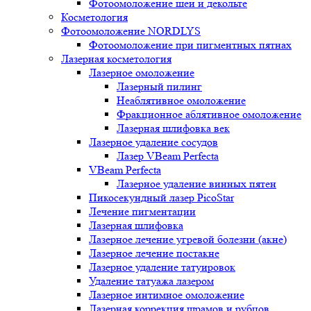
Фотоомоложение шеи и декольте
Косметология
Фотоомоложение NORDLYS
Фотоомоложение при пигментных пятнах
Лазерная косметология
Лазерное омоложение
Лазерный пилинг
Неаблятивное омоложение
Фракционное аблятивное омоложение
Лазерная шлифовка век
Лазерное удаление сосудов
Лазер VBeam Perfecta
VBeam Perfecta
Лазерное удаление винных пятен
Пикосекундный лазер PicoStar
Лечение пигментации
Лазерная шлифовка
Лазерное лечение угревой болезни (акне)
Лазерное лечение постакне
Лазерное удаление татуировок
Удаление татуажа лазером
Лазерное интимное омоложение
Лазерная коррекция шрамов и рубцов