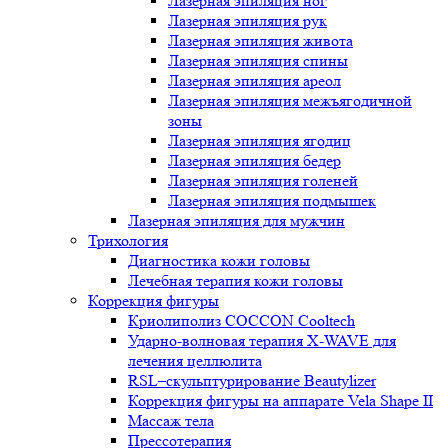
Лазерная эпиляция ног
Лазерная эпиляция рук
Лазерная эпиляция живота
Лазерная эпиляция спины
Лазерная эпиляция ареол
Лазерная эпиляция межъягодичной
зоны
Лазерная эпиляция ягодиц
Лазерная эпиляция бедер
Лазерная эпиляция голеней
Лазерная эпиляция подмышек
Лазерная эпиляция для мужчин
Трихология
Диагностика кожи головы
Лечебная терапия кожи головы
Коррекция фигуры
Криолиполиз COCCON Cooltech
Ударно-волновая терапия X-WAVE для
лечения целлюлита
RSL–скульптурирование Beautylizer
Коррекция фигуры на аппарате Vela Shape II
Массаж тела
Прессотерапия