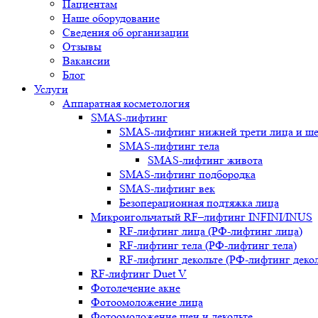
Пациентам
Наше оборудование
Сведения об организации
Отзывы
Вакансии
Блог
Услуги
Аппаратная косметология
SMAS-лифтинг
SMAS-лифтинг нижней трети лица и ш
SMAS-лифтинг тела
SMAS-лифтинг живота
SMAS-лифтинг подбородка
SMAS-лифтинг век
Безоперационная подтяжка лица
Микроигольчатый RF–лифтинг INFINI/INUS
RF-лифтинг лица (РФ-лифтинг лица)
RF-лифтинг тела (РФ-лифтинг тела)
RF-лифтинг декольте (РФ-лифтинг декол
RF-лифтинг Duet V
Фотолечение акне
Фотоомоложение лица
Фотоомоложение шеи и декольте