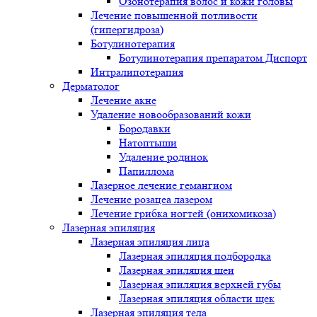
Озонотерапия волос и кожи головы
Лечение повышенной потливости
(гипергидроза)
Ботулинотерапия
Ботулинотерапия препаратом Диспорт
Интралипотерапия
Дерматолог
Лечение акне
Удаление новообразований кожи
Бородавки
Натоптыши
Удаление родинок
Папиллома
Лазерное лечение гемангиом
Лечение розацеа лазером
Лечение грибка ногтей (онихомикоза)
Лазерная эпиляция
Лазерная эпиляция лица
Лазерная эпиляция подбородка
Лазерная эпиляция шеи
Лазерная эпиляция верхней губы
Лазерная эпиляция области щек
Лазерная эпиляция тела