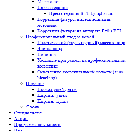
Массаж тела
Прессотерапия
Прессотерапия BTL Lymphastim
Коррекция фигуры инъекционными
методами
Коррекция фигуры на аппарате Exilis BTL
Профессиональный уход за кожей
Пластический (скульптурный) массаж лица
Чистка лица
Пилинги
Уходовые программы на профессиональной
косметике
Осветление аногенитальной области (anus
bleaching)
Пирсинг
Прокол ушей детям
Пирсинг ушей
Пирсинг пупка
Я хочу
Специалисты
Акции
Программа лояльности
Цены