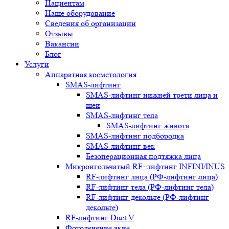
Пациентам
Наше оборудование
Сведения об организации
Отзывы
Вакансии
Блог
Услуги
Аппаратная косметология
SMAS-лифтинг
SMAS-лифтинг нижней трети лица и
шеи
SMAS-лифтинг тела
SMAS-лифтинг живота
SMAS-лифтинг подбородка
SMAS-лифтинг век
Безоперационная подтяжка лица
Микроигольчатый RF–лифтинг INFINI/INUS
RF-лифтинг лица (РФ-лифтинг лица)
RF-лифтинг тела (РФ-лифтинг тела)
RF-лифтинг декольте (РФ-лифтинг
декольте)
RF-лифтинг Duet V
Фотолечение акне