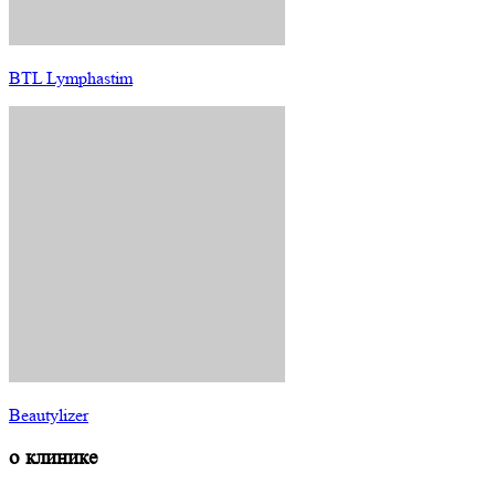
BTL Lymphastim
Beautylizer
о клинике