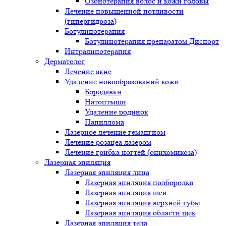
Озонотерапия волос и кожи головы
Лечение повышенной потливости
(гипергидроза)
Ботулинотерапия
Ботулинотерапия препаратом Диспорт
Интралипотерапия
Дерматолог
Лечение акне
Удаление новообразований кожи
Бородавки
Натоптыши
Удаление родинок
Папиллома
Лазерное лечение гемангиом
Лечение розацеа лазером
Лечение грибка ногтей (онихомикоза)
Лазерная эпиляция
Лазерная эпиляция лица
Лазерная эпиляция подбородка
Лазерная эпиляция шеи
Лазерная эпиляция верхней губы
Лазерная эпиляция области щек
Лазерная эпиляция тела