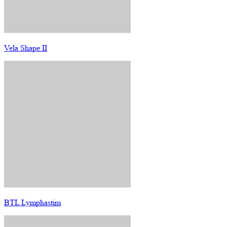
Vela Shape II
BTL Lymphastim