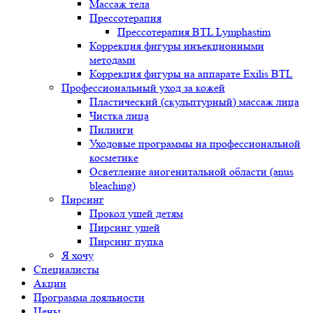
Массаж тела
Прессотерапия
Прессотерапия BTL Lymphastim
Коррекция фигуры инъекционными
методами
Коррекция фигуры на аппарате Exilis BTL
Профессиональный уход за кожей
Пластический (скульптурный) массаж лица
Чистка лица
Пилинги
Уходовые программы на профессиональной
косметике
Осветление аногенитальной области (anus
bleaching)
Пирсинг
Прокол ушей детям
Пирсинг ушей
Пирсинг пупка
Я хочу
Специалисты
Акции
Программа лояльности
Цены