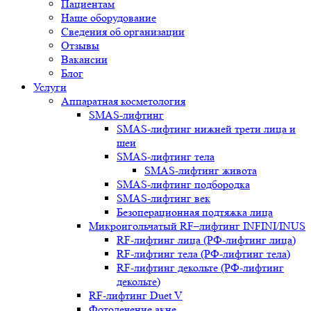
Пациентам
Наше оборудование
Сведения об организации
Отзывы
Вакансии
Блог
Услуги
Аппаратная косметология
SMAS-лифтинг
SMAS-лифтинг нижней трети лица и
шеи
SMAS-лифтинг тела
SMAS-лифтинг живота
SMAS-лифтинг подбородка
SMAS-лифтинг век
Безоперационная подтяжка лица
Микроигольчатый RF–лифтинг INFINI/INUS
RF-лифтинг лица (РФ-лифтинг лица)
RF-лифтинг тела (РФ-лифтинг тела)
RF-лифтинг декольте (РФ-лифтинг
декольте)
RF-лифтинг Duet V
Фотолечение акне